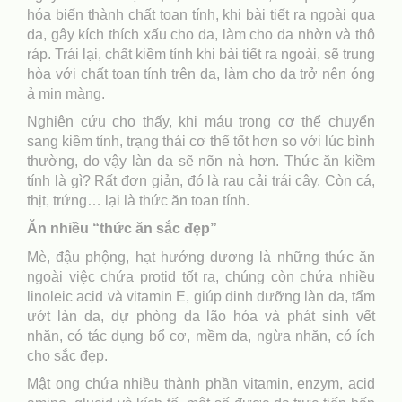
hóa biến thành chất toan tính, khi bài tiết ra ngoài qua
da, gây kích thích xấu cho da, làm cho da nhờn và thô
ráp. Trái lại, chất kiềm tính khi bài tiết ra ngoài, sẽ trung
hòa với chất toan tính trên da, làm cho da trở nên óng
ả mịn màng.
Nghiên cứu cho thấy, khi máu trong cơ thể chuyển
sang kiềm tính, trạng thái cơ thể tốt hơn so với lúc bình
thường, do vậy làn da sẽ nõn nà hơn. Thức ăn kiềm
tính là gì? Rất đơn giản, đó là rau cải trái cây. Còn cá,
thịt, trứng… lại là thức ăn toan tính.
Ăn nhiều “thức ăn sắc đẹp”
Mè, đậu phộng, hạt hướng dương là những thức ăn
ngoài việc chứa protid tốt ra, chúng còn chứa nhiều
linoleic acid và vitamin E, giúp dinh dưỡng làn da, tẩm
ướt làn da, dự phòng da lão hóa và phát sinh vết
nhăn, có tác dụng bổ cơ, mềm da, ngừa nhăn, có ích
cho sắc đẹp.
Mật ong chứa nhiều thành phần vitamin, enzym, acid