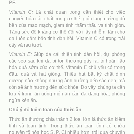
PP.
Vitamin C:
Là chất quan trọng cần thiết cho việc
chuyển hóa các chất trong cơ thể, giúp tăng cường độ
bền của mao mạch, giảm tính thẩm thấu và tính giòn.
Tăng sức đề kháng cơ thể đối với lây nhiễm, làm cho
da luôn đảm bảo tính đàn hồi. Vitamin C có trong trái
cây và rau tươi.
Vitamin E:
Giúp da cải thiện tính đàn hồi, dự phòng
các sẹo sau khi da bị tổn thương gây ra, trì hoãn lão
hóa quá sớm của cơ thể. Vitamin E chủ yếu có trong
đậu, quả và hạt giống. Thiếu hụt bất kỳ chất dinh
dưỡng nào không những ảnh hưởng đến sắc đẹp, mà
còn sẽ ảnh hưởng đến sức khỏe. Do vậy, chúng ta cần
lưu ý trong ăn uống món ăn cần đa dạng hóa, phòng
ngừa kén ăn.
Chú ý độ kiềm toan của thức ăn
Thức ăn thường chia thành 2 loại lớn là thức ăn kiềm
tính và toan tính. Trong thức ăn toan tính có chứa
nguyên tố hóa học S, P, Cl nhiều hơn, trải qua chuyển