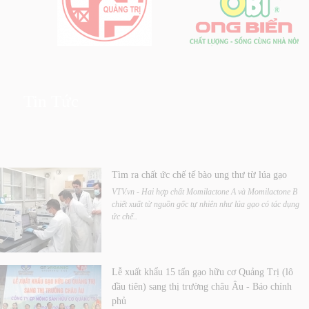
Tin Tức
Tìm ra chất ức chế tế bào ung thư từ lúa gạo
VTV.vn - Hai hợp chất Momilactone A và Momilactone B
chiết xuất từ nguồn gốc tự nhiên như lúa gạo có tác dụng
ức chế..
Lễ xuất khẩu 15 tấn gạo hữu cơ Quảng Trị (lô
đầu tiên) sang thị trường châu Âu - Báo chính
phủ