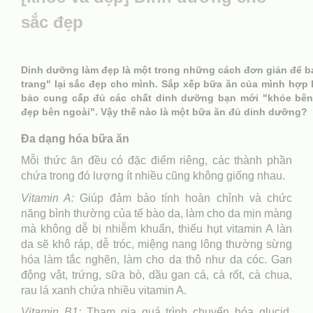
sắc đẹp
Dinh dưỡng làm đẹp là một trong những cách đơn giản để b
trang" lại sắc đẹp cho mình. Sắp xếp bữa ăn của mình hợp 
bảo cung cấp đủ các chất dinh dưỡng bạn mới "khỏe bên
đẹp bên ngoài". Vậy thế nào là một bữa ăn đủ dinh dưỡng?
Đa dạng hóa bữa ăn
Mỗi thức ăn đều có đặc điểm riêng, các thành phần
chứa trong đó lượng ít nhiều cũng không giống nhau.
Vitamin A:
Giúp đảm bảo tính hoàn chỉnh và chức
năng bình thường của tế bào da, làm cho da mịn màng
mà không dễ bị nhiễm khuẩn, thiếu hụt vitamin A làn
da sẽ khô ráp, dễ tróc, miệng nang lông thường sừng
hóa làm tắc nghẽn, làm cho da thô như da cóc. Gan
động vật, trứng, sữa bò, dầu gan cá, cà rốt, cà chua,
rau lá xanh chứa nhiều vitamin A.
Vitamin B1:
Tham gia quá trình chuyển hóa glucid,