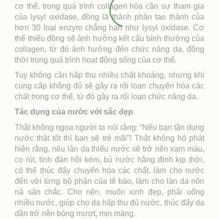
cơ thể, trong quá trình collagen hóa cần sự tham gia
của lysyl oxidase, đồng là thành phần tạo thành của
hơn 30 loại enzym chẳng hạn như lysyl oxidase. Cơ
thể thiếu đồng sẽ ảnh hưởng kết cấu bình thường của
collagen, từ đó ảnh hưởng đến chức năng da, đồng
thời trong quá trình hoạt động sống của cơ thể.
Tuy không cần hấp thu nhiều chất khoáng, nhưng khi
cung cấp không đủ sẽ gây ra rối loạn chuyển hóa các
chất trong cơ thể, từ đó gây ra rối loạn chức năng da.
Tác dụng của nước với sắc đẹp
Thật không ngoa người ta nói rằng: “Nếu bạn tận dụng
nước thật tốt thì bạn sẽ trẻ mãi”! Thật không hó phát
hiện rằng, nếu làn da thiếu nước sẽ trở nên xạm màu,
co rút, tính đàn hồi kém, bù nước hằng định kịp thời,
có thể thúc đẩy chuyển hóa các chất, làm cho nước
đến với từng bộ phận của tế bào, làm cho làn da nõn
nà săn chắc. Cho nên, muốn xinh đẹp, phải uống
nhiều nước, giúp cho da hấp thu đủ nước, thúc đẩy da
dần trở nên bóng mượt, mịn màng.