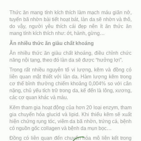
Thức ăn mang tính kích thích làm mạch máu giãn nở,
tuyến bã nhờn bài tiết hoạt bát, làn da sẽ nhờn và thô,
do vậy, người yêu thích cái đẹp nên ít ăn thức ăn
mang tính kích thích như: ớt, hành, gừng…
Ăn nhiều thức ăn giàu chất khoáng
Ăn nhiều thức ăn giàu chất khoáng, điều chỉnh chức
năng nội tạng, theo đó làn da sẽ được “hưởng lợi”.
Trong rất nhiều nguyên tố vi lượng, kẽm và đồng có
liên quan mật thiết với làn da. Hàm lượng kẽm trong
cơ thể bình thường chiếm khoảng 0,004% so với cân
nặng, chủ yếu tích trữ trong da, kế đến là lông, xương,
các cơ quan khác và máu.
Kẽm tham gia hoạt động của hơn 20 loại enzym, tham
gia chuyển hóa glucid và lipid. Khi thiếu kẽm sẽ xuất
hiện chứng rụng tóc, viêm da bã nhờn, trứng cá, bệnh
có nguồn gốc collagen và bệnh da mụn bọc…
Đồng có liên quan đến chuyển hóa mô liên kết trong