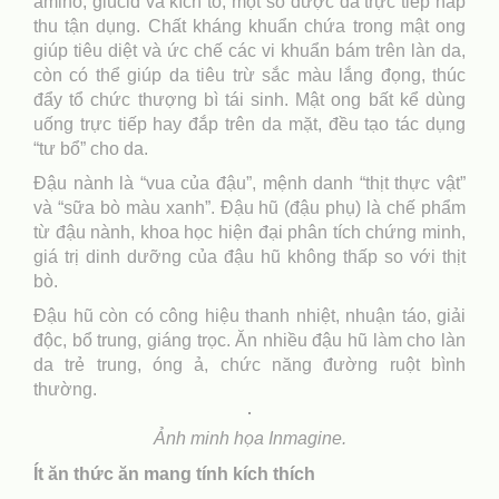
amino, glucid và kích tố, một số được da trực tiếp hấp
thu tận dụng. Chất kháng khuẩn chứa trong mật ong
giúp tiêu diệt và ức chế các vi khuẩn bám trên làn da,
còn có thể giúp da tiêu trừ sắc màu lắng đọng, thúc
đẩy tổ chức thượng bì tái sinh. Mật ong bất kể dùng
uống trực tiếp hay đắp trên da mặt, đều tạo tác dụng
“tư bổ” cho da.
Đậu nành là “vua của đậu”, mệnh danh “thịt thực vật”
và “sữa bò màu xanh”. Đậu hũ (đậu phụ) là chế phẩm
từ đậu nành, khoa học hiện đại phân tích chứng minh,
giá trị dinh dưỡng của đậu hũ không thấp so với thịt
bò.
Đậu hũ còn có công hiệu thanh nhiệt, nhuận táo, giải
độc, bổ trung, giáng trọc. Ăn nhiều đậu hũ làm cho làn
da trẻ trung, óng ả, chức năng đường ruột bình
thường.
Ảnh minh họa Inmagine.
Ít ăn thức ăn mang tính kích thích