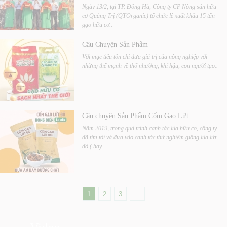
Ngày 13/2, tại TP. Đông Hà, Công ty CP Nông sản hữu
cơ Quảng Trị (QTOrganic) tổ chức lễ xuất khẩu 15 tấn
gạo hữu cơ..
Câu Chuyện Sản Phẩm
Với mục tiêu tôn chỉ đưa giá trị của nông nghiệp với
những thế mạnh về thổ nhưỡng, khí hậu, con người tạo..
Câu chuyện Sản Phẩm Cốm Gạo Lứt
Năm 2019, trong quá trình canh tác lúa hữu cơ, công ty
đã tìm tòi và đưa vào canh tác thử nghiệm giống lúa lứt
đỏ ( hay..
1
2
3
...