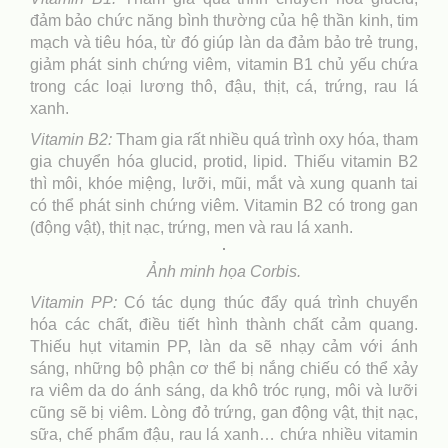
đảm bảo chức năng bình thường của hệ thần kinh, tim
mạch và tiêu hóa, từ đó giúp làn da đảm bảo trẻ trung,
giảm phát sinh chứng viêm, vitamin B1 chủ yếu chứa
trong các loại lương thô, đậu, thịt, cá, trứng, rau lá
xanh.
Vitamin B2:
Tham gia rất nhiều quá trình oxy hóa, tham
gia chuyển hóa glucid, protid, lipid. Thiếu vitamin B2
thì môi, khóe miệng, lưỡi, mũi, mắt và xung quanh tai
có thể phát sinh chứng viêm. Vitamin B2 có trong gan
(động vật), thịt nạc, trứng, men và rau lá xanh.
Ảnh minh họa Corbis.
Vitamin PP:
Có tác dụng thúc đẩy quá trình chuyển
hóa các chất, điều tiết hình thành chất cảm quang.
Thiếu hụt vitamin PP, làn da sẽ nhạy cảm với ánh
sáng, những bộ phận cơ thể bị nắng chiếu có thể xảy
ra viêm da do ánh sáng, da khô tróc rụng, môi và lưỡi
cũng sẽ bị viêm. Lòng đỏ trứng, gan động vật, thịt nạc,
sữa, chế phẩm đậu, rau lá xanh… chứa nhiều vitamin