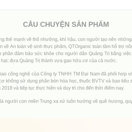
CÂU CHUYỆN SẢN PHẨM
ững thế mạnh về thổ nhưỡng, khí hậu, con người tạo nên những 
n về An toàn vệ sinh thực phẩm, QTOrganic toàn tâm hỗ trợ nôn
 góp phần đảm bảo sức khỏe cho người dân Quảng Trị bằng việ
c hại; đưa Quảng Trị thành vựa gạo hữu cơ của cả nước.
giao công nghệ của Công ty TNHH TM Đại Nam đã phối hợp với
u cơ không sử dụng phân bón hóa học, thuốc BVTV và bao tiêu 
018 và tiếp tục thực hiện và duy trì cho đến thời điểm nay.
 là người con miền Trung xa xứ luôn hướng về quê hương, qu