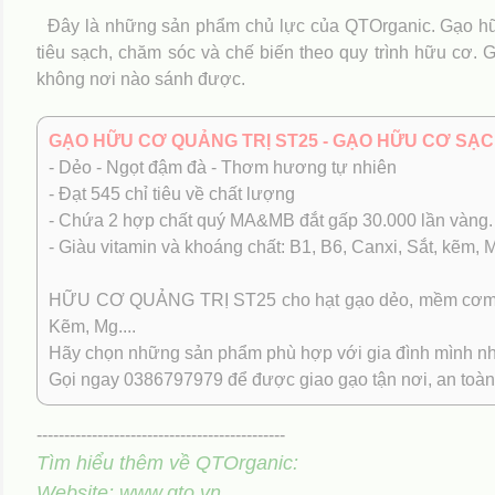
Đây là những sản phẩm chủ lực của QTOrganic. Gạo hữu
tiêu sạch, chăm sóc và chế biến theo quy trình hữu cơ. 
không nơi nào sánh được.
GẠO HỮU CƠ QUẢNG TRỊ ST25 - GẠO HỮU CƠ SẠC
- Dẻo - Ngọt đậm đà - Thơm hương tự nhiên
- Đạt 545 chỉ tiêu về chất lượng
- Chứa 2 hợp chất quý MA&MB đắt gấp 30.000 lần vàng.
- Giàu vitamin và khoáng chất: B1, B6, Canxi, Sắt, kẽm,
HỮU CƠ QUẢNG TRỊ ST25 cho hạt gạo dẻo, mềm cơm, mùi
Kẽm, Mg....
Hãy chọn những sản phẩm phù hợp với gia đình mình nh
Gọi ngay 0386797979 để được giao gạo tận nơi, an toàn
---------------------------------------------
Tìm hiểu thêm về QTOrganic:
Website: www.qto.vn