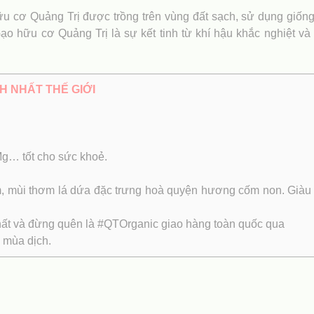
 cơ Quảng Trị được trồng trên vùng đất sạch, sử dụng giống
Gạo hữu cơ Quảng Trị là sự kết tinh từ khí hậu khắc nghiệt v
H NHẤT THẾ GIỚI
 Mg… tốt cho sức khoẻ.
 thơm lá dứa đặc trưng hoà quyện hương cốm non. Giàu vita
ất và đừng quên là #QTOrganic giao hàng toàn quốc qua
 mùa dịch.