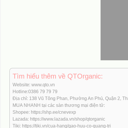
Tìm hiểu thêm về QTOrganic:
Website: www.qto.vn
Hotline:0386 79 79 79
Địa chỉ: 138 Vũ Tông Phan, Phường An Phú, Quận 2, T
MUA NHANH tại các sàn thương mại điện tử:
Shopee: https://shp.ee/cnevexp
Lazada: https://www.lazada.vn/shop/qtorganic
Tiki: https://tiki.vn/cua-hang/gao-huu-co-quang-tri