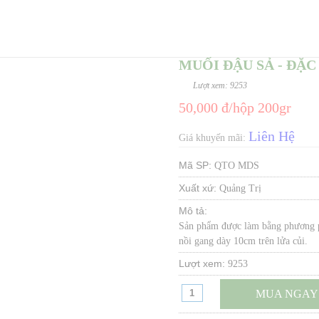
MUỐI ĐẬU SẢ - ĐẶC
Lượt xem: 9253
50,000 đ/hộp 200gr
Liên Hệ
Giá khuyến mãi:
Mã SP:
QTO MDS
Xuất xứ:
Quảng Trị
Mô tả:
Sản phẩm được làm bằng phương ph
nồi gang dày 10cm trên lửa củi.
Lượt xem:
9253
MUA NGAY