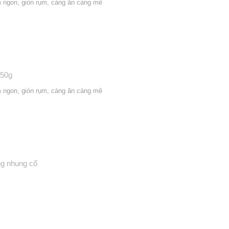
m ngon, giòn rụm, càng ăn càng mê
250g
m ngon, giòn rụm, càng ăn càng mê
ng nhung cổ