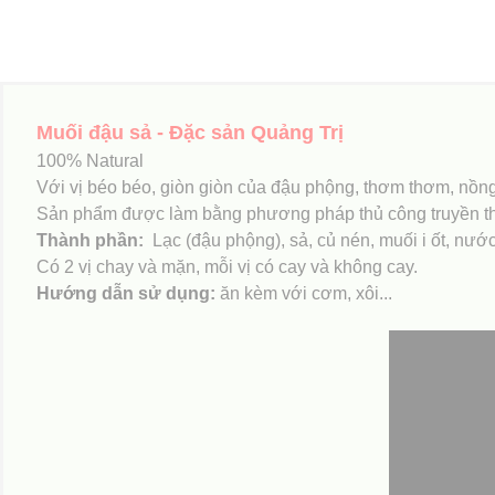
Thông tin sản phẩm
Muối đậu sả - Đặc sản Quảng Trị
100% Natural
Với vị béo béo, giòn giòn của đậu phộng, thơm thơm, nồng 
Sản phẩm được làm bằng phương pháp thủ công truyền thống
Thành phần:
Lạc (đậu phộng), sả, củ nén, muối i ốt, nư
Có 2 vị chay và mặn, mỗi vị có cay và không cay.
Hướng dẫn sử dụng:
ăn kèm với cơm, xôi...