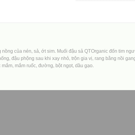
nồng của nén, sả, ớt sim. Muối đậu sả QTOrganic đốn tim người 
, đậu phộng sau khi xay nhỏ, trộn gia vị, rang bằng nồi gang
ớc mắm, mắm ruốc, đường, bột ngọt, dầu gạo.