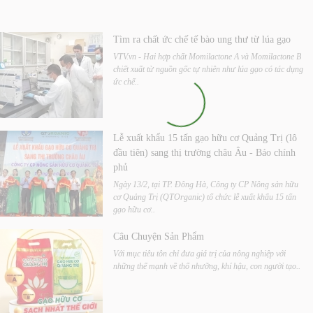
Tìm ra chất ức chế tế bào ung thư từ lúa gạo
VTV.vn - Hai hợp chất Momilactone A và Momilactone B
chiết xuất từ nguồn gốc tự nhiên như lúa gạo có tác dụng
ức chế..
Lễ xuất khẩu 15 tấn gạo hữu cơ Quảng Trị (lô
đầu tiên) sang thị trường châu Âu - Báo chính
phủ
Ngày 13/2, tại TP. Đông Hà, Công ty CP Nông sản hữu
cơ Quảng Trị (QTOrganic) tổ chức lễ xuất khẩu 15 tấn
gạo hữu cơ..
Câu Chuyện Sản Phẩm
Với mục tiêu tôn chỉ đưa giá trị của nông nghiệp với
những thế mạnh về thổ nhưỡng, khí hậu, con người tạo..